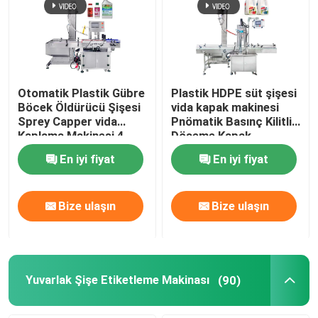
Hakkımızda
Fabrika turu
Otomatik Plastik Gübre
Plastik HDPE süt şişesi
Böcek Öldürücü Şişesi
vida kapak makinesi
Sprey Capper vida
Pnömatik Basınç Kilitli
Kalite kontrol
Kaplama Makinesi 4
Döşeme Kapak
Tekerlek
makinesi
En iyi fiyat
En iyi fiyat
Bize Ulaşın
Bize ulaşın
Bize ulaşın
Haberler
Bir teklif isteği
Yuvarlak Şişe Etiketleme Makinası
(90)
Otomatik Etiketleme Makinası