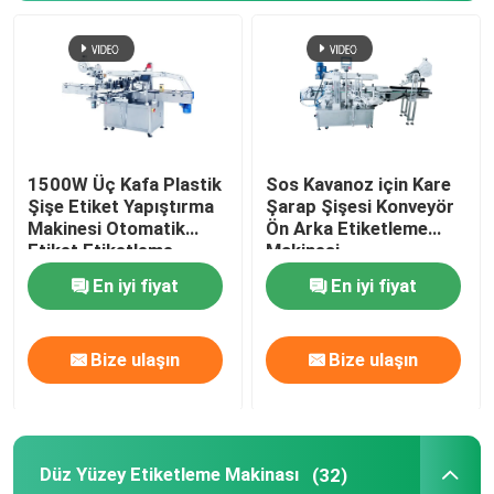
Dolum kapatma Makinası
indüksiyon yapıştırma makinesi
1500W Üç Kafa Plastik
Sos Kavanoz için Kare
Sıvı dolum makinası
Şişe Etiket Yapıştırma
Şarap Şişesi Konveyör
Makinesi Otomatik
Ön Arka Etiketleme
Etiket Etiketleme
Makinesi
Sos Dolum Makinesi
Makinesi
En iyi fiyat
En iyi fiyat
Etiketleme Makinesi Aksesuarları
Bize ulaşın
Bize ulaşın
Yarı Otomatik Etiket Aplikatörü
Özel ambalaj etiketi
Düz Yüzey Etiketleme Makinası
(32)