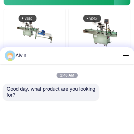
Kare Şişe için ODM
Yüksek Hızlı Şişe
Alvin
Yapışkanlı Etiket Üst ve
Etiketleme Makinesi
Alt Etiketleme Makinesi
Kavanoz Etiket
280KG
Aplikatör Makinesi
1:46 AM
400W
En iyi fiyat
En iyi fiyat
Good day, what product are you looking 
for?
Bize ulaşın
Bize ulaşın
Daha fazla göster