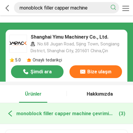
Shanghai Yimu Machinery Co., Ltd.
No.68 Jiugan Road, Sijing Town, Songjiang
District, Shanghai City, 201601 China,Çin
5.0
Onaylı tedarikçi
Şimdi ara
Bize ulaşın
Ürünler
Hakkımızda
monoblock filler capper machine çevrimiçi üretim
(3)