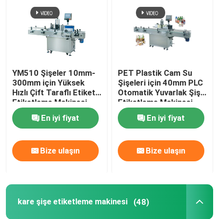
Otomatik Kapatma Makinası
Yuvarlak Şişe Etiketleme Makinası
YM510 Şişeler 10mm-
PET Plastik Cam Su
300mm için Yüksek
Şişeleri için 40mm PLC
kare şişe etiketleme makinesi
Hızlı Çift Taraflı Etiket
Otomatik Yuvarlak Şişe
Etiketleme Makinesi
Etiketleme Makinesi
En iyi fiyat
En iyi fiyat
Düz Yüzey Etiketleme Makinası
Çanta Etiketleme Makinası
Bize ulaşın
Bize ulaşın
şişe etiketleme makinesi
kare şişe etiketleme makinesi
(48)
Baskı Etiketleme Makinesi