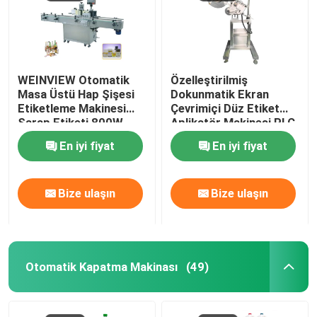
WEINVIEW Otomatik
Özelleştirilmiş
Masa Üstü Hap Şişesi
Dokunmatik Ekran
Etiketleme Makinesi
Çevrimiçi Düz Etiket
Şarap Etiketi 800W
Aplikatör Makinesi PLC
Kontrolü 380W
En iyi fiyat
En iyi fiyat
Bize ulaşın
Bize ulaşın
Ev
Otomatik Kapatma Makinası
(49)
Ürün:% s
VİDEOLAR