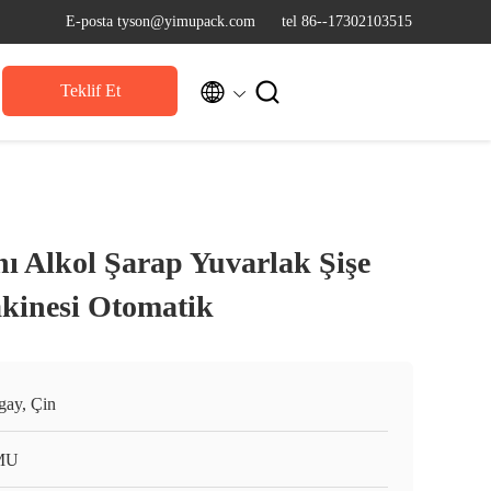
E-posta tyson@yimupack.com
tel 86--17302103515


Teklif Et
nı Alkol Şarap Yuvarlak Şişe
kinesi Otomatik
gay, Çin
MU