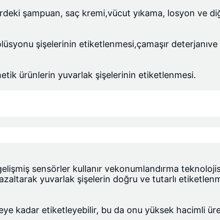
lerdeki şampuan, saç kremi,
vücut yıkama
, losyon ve di
olüsyonu şişelerinin etiketlenmesi,
çamaşır deterjanı
ve 
ik ürünlerin yuvarlak şişelerinin etiketlenmesi.
lişmiş sensörler kullanır ve
konumlandırma teknolojis
azaltarak yuvarlak şişelerin doğru ve tutarlı etiketlen
e kadar etiketleyebilir, bu da onu yüksek hacimli üret