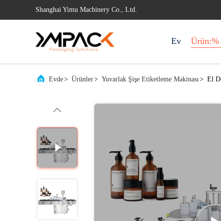
Shanghai Yimu Machinery Co., Ltd.
Ev
Ürün:% 
Evde
>
Ürünler
>
Yuvarlak Şişe Etiketleme Makinası
>
El D