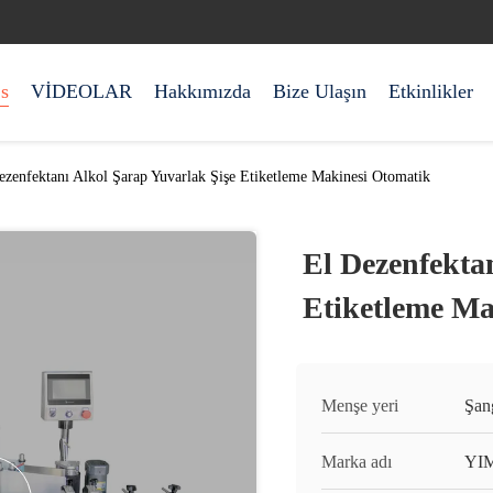
s
VİDEOLAR
Hakkımızda
Bize Ulaşın
Etkinlikler
ezenfektanı Alkol Şarap Yuvarlak Şişe Etiketleme Makinesi Otomatik
El Dezenfekta
Etiketleme Ma
Menşe yeri
Şan
Marka adı
YI