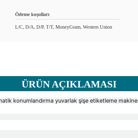
Ödeme koşulları
L/C, D/A, D/P, T/T, MoneyGram, Western Union
ÜRÜN AÇIKLAMASI
atik konumlandırma yuvarlak şişe etiketleme makine