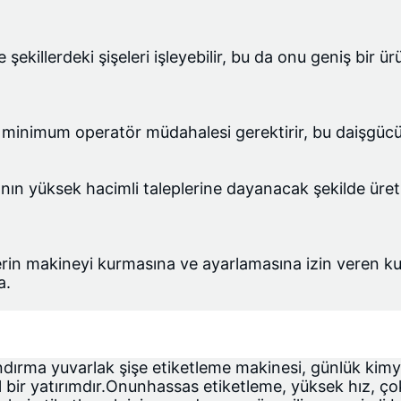
 şekillerdeki şişeleri işleyebilir, bu da onu geniş bir 
e minimum operatör müdahalesi gerektirir, bu da
işgücü
nın yüksek hacimli taleplerine dayanacak şekilde üretilm
erin makineyi kurmasına ve ayarlamasına izin veren kull
a.
rma yuvarlak şişe etiketleme makinesi, günlük kimya 
 bir yatırımdır.Onun
hassas etiketleme
, yüksek hız, çok