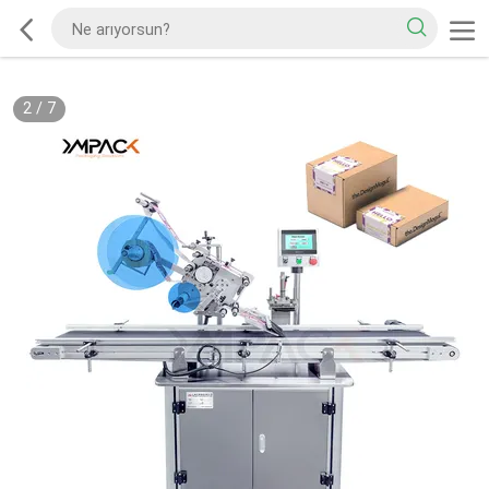
2
/
7