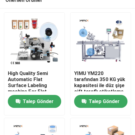
High Quality Semi
YIMU YM220
Automatic Flat
tarafından 350 KG yük
Surface Labeling
kapasitesi ile düz şişe
machine For Flat
çift taraflı etiketleme
Ev
Bottle Tea Bags
makinesi
Talep Gönder
Talep Gönder
Labeling Applicator
Ürün:% s
VİDEOLAR