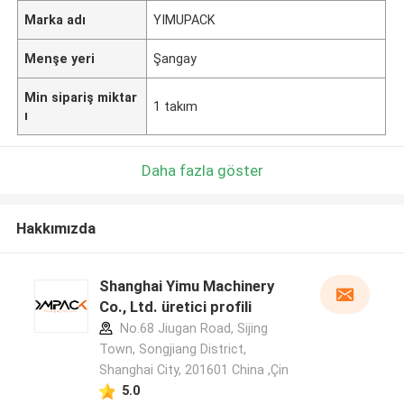
Marka adı
YIMUPACK
Menşe yeri
Şangay
Min sipariş miktar
1 takım
ı
Daha fazla göster
Hakkımızda
Shanghai Yimu Machinery
Co., Ltd. üretici profili
No.68 Jiugan Road, Sijing
Town, Songjiang District,
Shanghai City, 201601 China ,Çin
5.0