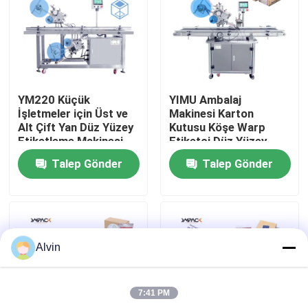
Hakkımızda
Fabrika turu
YM220 Küçük
YIMU Ambalaj
İşletmeler için Üst ve
Makinesi Karton
Kalite kontrol
Alt Çift Yan Düz Yüzey
Kutusu Köşe Warp
Etiketleme Makinesi
Etiketçi Düz Yüzey
Yapıştırma Etiketleme
Talep Gönder
Talep Gönder
Makinesi
Bize Ulaşın
Haberler
Alvin
Bir teklif isteği
7:41 PM
Otomatik Etiketleme Makinası