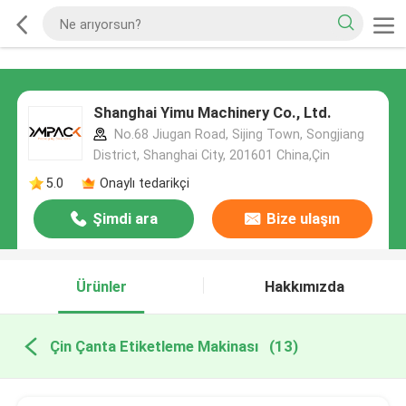
Shanghai Yimu Machinery Co., Ltd.
No.68 Jiugan Road, Sijing Town, Songjiang
District, Shanghai City, 201601 China,Çin
5.0
Onaylı tedarikçi
Şimdi ara
Bize ulaşın
Ürünler
Hakkımızda
Çin Çanta Etiketleme Makinası
(13)