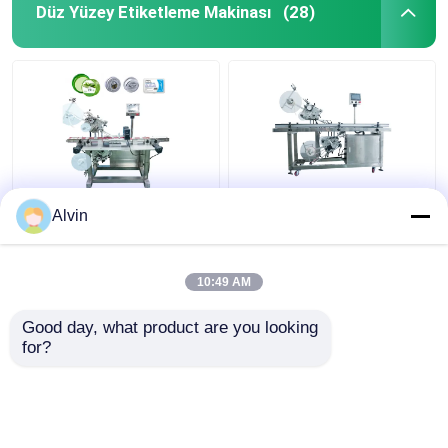
Düz Yüzey Etiketleme Makinası
(28)
SS304 Otomatik Çanta
415V LCD Dokunmatik
Alvin
Etiketleme Makinesi
Üst ve Alt Etiketleme
Kutu Etiket Aplikatör
Otomatik Plastik Poşet
Makinesi 40-150PCS /
Etiketleme Makinesi
10:49 AM
dak
En iyi fiyat
En iyi fiyat
Good day, what product are you looking 
for?
Bize ulaşın
Bize ulaşın