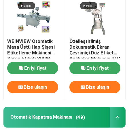
Hakkımızda
Fabrika turu
WEINVIEW Otomatik
Özelleştirilmiş
Masa Üstü Hap Şişesi
Dokunmatik Ekran
Etiketleme Makinesi
Çevrimiçi Düz Etiket
Kalite kontrol
Şarap Etiketi 800W
Aplikatör Makinesi PLC
Kontrolü 380W
En iyi fiyat
En iyi fiyat
Bize Ulaşın
Bize ulaşın
Bize ulaşın
Haberler
Bir teklif isteği
Otomatik Kapatma Makinası
(49)
Otomatik Etiketleme Makinası