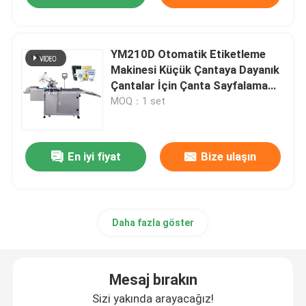
YM210D Otomatik Etiketleme
Makinesi Küçük Çantaya Dayanık
Çantalar İçin Çanta Sayfalama
Fonksiyonu
MOQ：1 set
En iyi fiyat
Bize ulaşın
Daha fazla göster
Mesaj bırakın
Sizi yakında arayacağız!