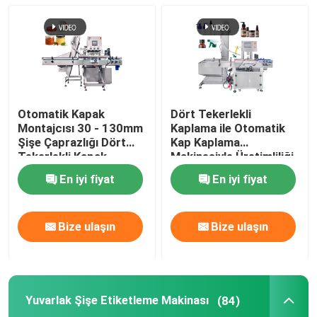
Otomatik Kapatma Makinası
Yuvarlak Şişe Etiketleme Makinası
Otomatik Kapak
Dört Tekerlekli
kare şişe etiketleme makinesi
Montajcısı 30 - 130mm
Kaplama ile Otomatik
Şişe Çaprazlığı Dört
Kap Kaplama
Tekerlekli Kapak
Makinesiyle Üretimliliği
Makinesi
Artırmak
Düz Yüzey Etiketleme Makinası
En iyi fiyat
En iyi fiyat
Çanta Etiketleme Makinası
Bize ulaşın
Bize ulaşın
şişe etiketleme makinesi
Yuvarlak Şişe Etiketleme Makinası
(84)
Baskı Etiketleme Makinesi