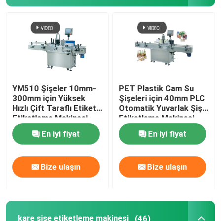
Dolum kapatma Makinası
indüksiyon yapıştırma makinesi
Sıvı dolum makinası
YM510 Şişeler 10mm-
PET Plastik Cam Su
300mm için Yüksek
Şişeleri için 40mm PLC
Hızlı Çift Taraflı Etiket
Otomatik Yuvarlak Şişe
Sos Dolum Makinesi
Etiketleme Makinesi
Etiketleme Makinesi
En iyi fiyat
En iyi fiyat
Etiketleme Makinesi Aksesuarları
Bize ulaşın
Bize ulaşın
Yarı Otomatik Etiket Aplikatörü
Özel ambalaj etiketi
kare şişe etiketleme makinesi
(46)