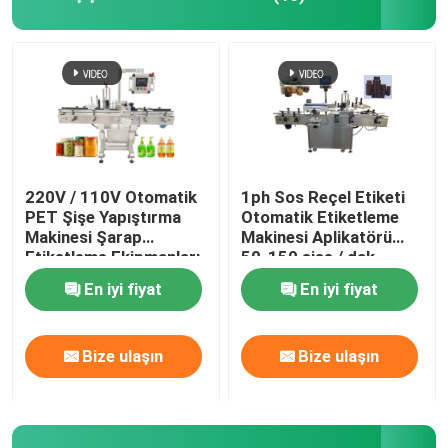
220V / 110V Otomatik
1ph Sos Reçel Etiketi
PET Şişe Yapıştırma
Otomatik Etiketleme
Makinesi Şarap
Makinesi Aplikatörü
Etiketleme Ekipmanları
50-150 şişe / dak
En iyi fiyat
En iyi fiyat
Bize ulaşın
Bize ulaşın