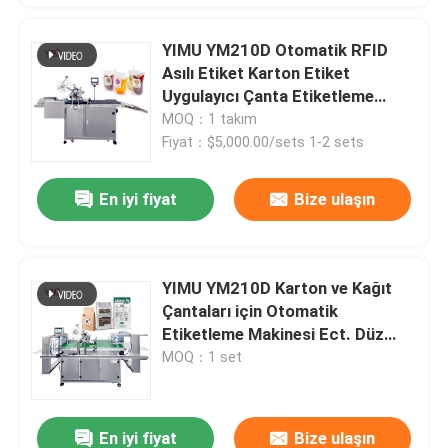
YIMU YM210D Otomatik RFID
Asılı Etiket Karton Etiket
Uygulayıcı Çanta Etiketleme
Makinesi
MOQ：1 takım
Fiyat：$5,000.00/sets 1-2 sets
En iyi fiyat
Bize ulaşın
YIMU YM210D Karton ve Kağıt
Çantaları için Otomatik
Etiketleme Makinesi Ect. Düz
yüzey etiket uygulayıcı
MOQ：1 set
En iyi fiyat
Bize ulaşın