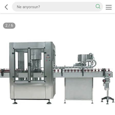
2
/
6