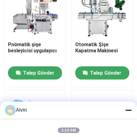
Hakkımızda
Fabrika turu
Pnömatik şişe
Otomatik Şişe
besleyicisi uygulayıcı
Kapatma Makinesi
Kalite kontrol
Talep Gönder
Talep Gönder
Bize Ulaşın
Haberler
Alvin
Bir teklif isteği
1:13 AM
Otomatik Etiketleme Makinası